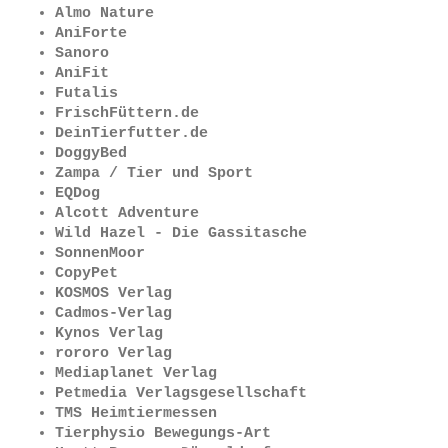
Almo Nature
AniForte
Sanoro
AniFit
Futalis
FrischFüttern.de
DeinTierfutter.de
DoggyBed
Zampa / Tier und Sport
EQDog
Alcott Adventure
Wild Hazel - Die Gassitasche
SonnenMoor
CopyPet
KOSMOS Verlag
Cadmos-Verlag
Kynos Verlag
rororo Verlag
Mediaplanet Verlag
Petmedia Verlagsgesellschaft
TMS Heimtiermessen
Tierphysio Bewegungs-Art